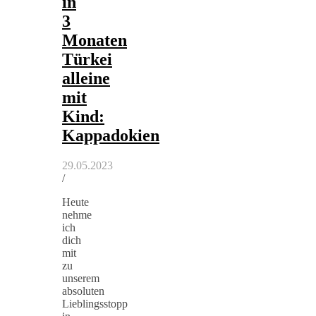
in
3
Monaten
Türkei
alleine
mit
Kind:
Kappadokien
29.05.2023
/
Heute
nehme
ich
dich
mit
zu
unserem
absoluten
Lieblingsstopp