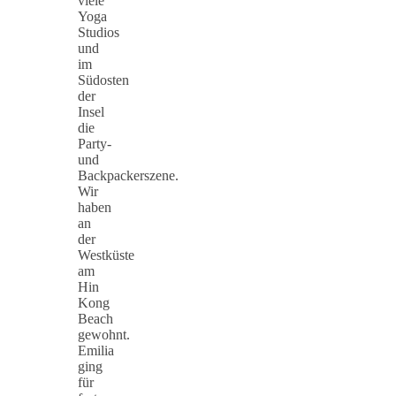
viele
Yoga
Studios
und
im
Südosten
der
Insel
die
Party-
und
Backpackerszene.
Wir
haben
an
der
Westküste
am
Hin
Kong
Beach
gewohnt.
Emilia
ging
für