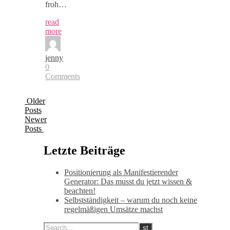
froh…
read
more
jenny
0
Comments
Older
Posts
Newer
Posts
Letzte Beiträge
Positionierung als Manifestierender
Generator: Das musst du jetzt wissen &
beachten!
Selbstständigkeit – warum du noch keine
regelmäßigen Umsätze machst