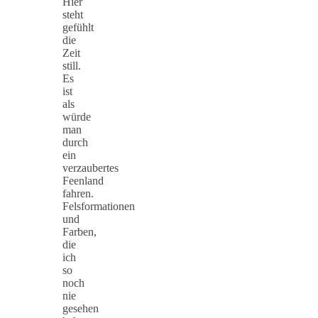
Hier
steht
gefühlt
die
Zeit
still.
Es
ist
als
würde
man
durch
ein
verzaubertes
Feenland
fahren.
Felsformationen
und
Farben,
die
ich
so
noch
nie
gesehen