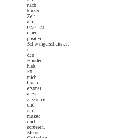
nach
kurzer
Zeit
am
02.01.23
einen
positiven
Schwangerschaftstest
in
den
Händen
hielt.
Für
mich
brach
erstmal
alles
zusammen
und
ich
musste
mich
sortieren.
Meine