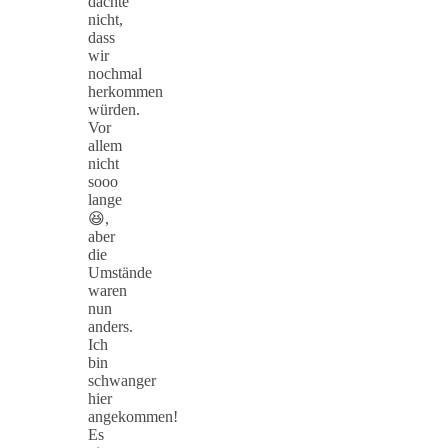
dachte
nicht,
dass
wir
nochmal
herkommen
würden.
Vor
allem
nicht
sooo
lange
😆,
aber
die
Umstände
waren
nun
anders.
Ich
bin
schwanger
hier
angekommen!
Es