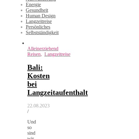
Energie
Gesundheit
Human Design
Langzeitreise
Persönliches
Selbstständigkeit
Alleinerziehend
Reisen
,
Langzeitreise
Bali:
Kosten
bei
Langzeitaufenthalt
22.08.2023
/
Und
so
sind
wir