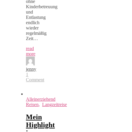
ohne
Kinderbetreuung
und
Entlastung
endlich
wieder
regelmäßig
Zeit…
read
more
jenny
1
Comment
Alleinerziehend
Reisen
,
Langzeitreise
Mein
Highlight