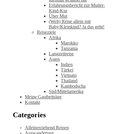
Erfahrungsbericht zur Mutter-
Kind-Kur
Über Mut
(Welt) Reise allein mit
Baby/Kleinkind? Ja das geht!
Reiseziele
Afrika
Marokko
Tanzania
Langzeitreise
Asien
Indien
Türkei
Vietnam
Thailand
Kambodscha
Süd/Mittelamerika
Meine Gastbeiträge
Kontakt
Categories
Alleinerziehend Reisen
Auswanderung