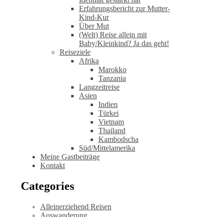
Erfahrungsbericht zur Mutter-
Kind-Kur
Über Mut
(Welt) Reise allein mit
Baby/Kleinkind? Ja das geht!
Reiseziele
Afrika
Marokko
Tanzania
Langzeitreise
Asien
Indien
Türkei
Vietnam
Thailand
Kambodscha
Süd/Mittelamerika
Meine Gastbeiträge
Kontakt
Categories
Alleinerziehend Reisen
Auswanderung