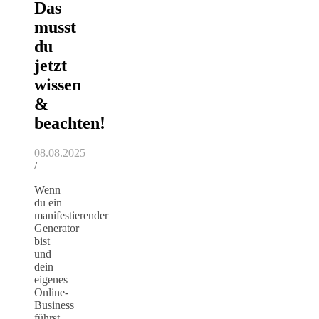
Das
musst
du
jetzt
wissen
&
beachten!
08.08.2025
/
Wenn
du ein
manifestierender
Generator
bist
und
dein
eigenes
Online-
Business
führst,