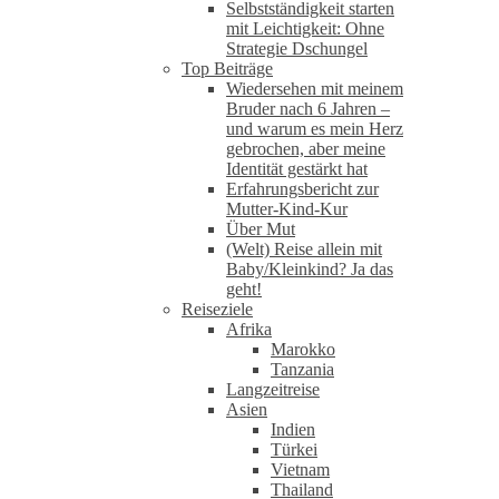
Selbstständigkeit starten
mit Leichtigkeit: Ohne
Strategie Dschungel
Top Beiträge
Wiedersehen mit meinem
Bruder nach 6 Jahren –
und warum es mein Herz
gebrochen, aber meine
Identität gestärkt hat
Erfahrungsbericht zur
Mutter-Kind-Kur
Über Mut
(Welt) Reise allein mit
Baby/Kleinkind? Ja das
geht!
Reiseziele
Afrika
Marokko
Tanzania
Langzeitreise
Asien
Indien
Türkei
Vietnam
Thailand