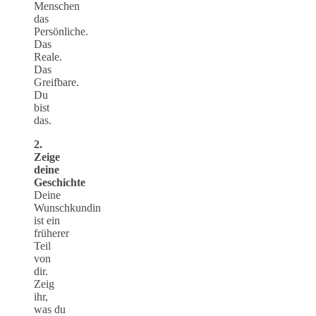
Menschen
das
Persönliche.
Das
Reale.
Das
Greifbare.
Du
bist
das.
2.
Zeige
deine
Geschichte
Deine
Wunschkundin
ist ein
früherer
Teil
von
dir.
Zeig
ihr,
was du