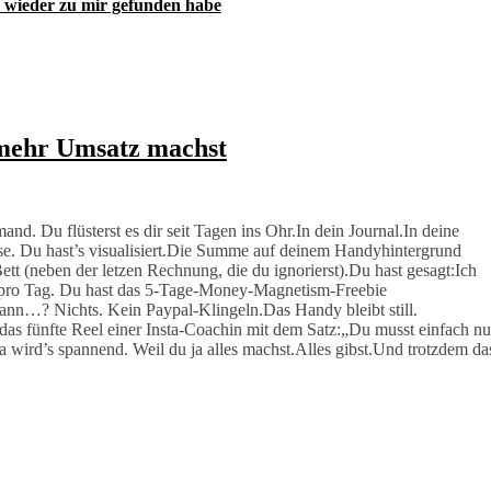
& wieder zu mir gefunden habe
 mehr Umsatz machst
d. Du flüsterst es dir seit Tagen ins Ohr.In dein Journal.In deine
asse. Du hast’s visualisiert.Die Summe auf deinem Handyhintergrund
tt (neben der letzen Rechnung, die du ignorierst).Du hast gesagt:Ich
al pro Tag. Du hast das 5-Tage-Money-Magnetism-Freebie
nn…? Nichts. Kein Paypal-Klingeln.Das Handy bleibt still.
as fünfte Reel einer Insta-Coachin mit dem Satz:„Du musst einfach nu
wird’s spannend. Weil du ja alles machst.Alles gibst.Und trotzdem da