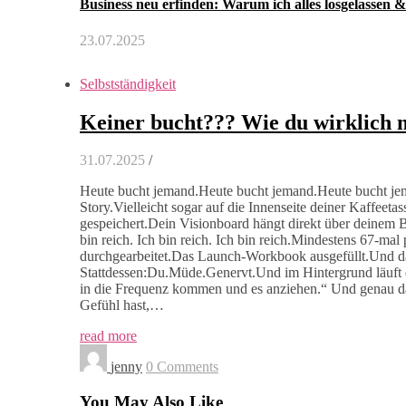
Business neu erfinden: Warum ich alles losgelassen 
23.07.2025
Selbstständigkeit
Keiner bucht??? Wie du wirklich
31.07.2025
/
Heute bucht jemand.Heute bucht jemand.Heute bucht jeman
Story.Vielleicht sogar auf die Innenseite deiner Kaffeet
gespeichert.Dein Visionboard hängt direkt über deinem Be
bin reich. Ich bin reich. Ich bin reich.Mindestens 67-m
durchgearbeitet.Das Launch-Workbook ausgefüllt.Und da
Stattdessen:Du.Müde.Genervt.Und im Hintergrund läuft d
in die Frequenz kommen und es anziehen.“ Und genau da 
Gefühl hast,…
read more
jenny
0 Comments
You May Also Like