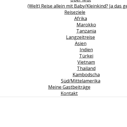
(Welt) Reise allein mit Baby/Kleinkind? Ja das g
Reiseziele
Afrika
Marokko
Tanzania
Langzeitreise
Asien
Indien
Türkei
Vietnam
Thailand
Kambodscha
Süd/Mittelamerika
Meine Gastbeiträge
Kontakt