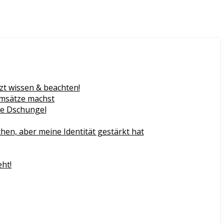
zt wissen & beachten!
Umsätze machst
gie Dschungel
n, aber meine Identität gestärkt hat
eht!