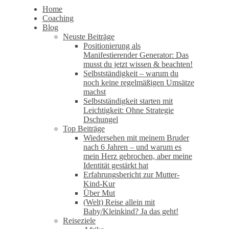
Home
Coaching
Blog
Neuste Beiträge
Positionierung als
Manifestierender Generator: Das
musst du jetzt wissen & beachten!
Selbstständigkeit – warum du
noch keine regelmäßigen Umsätze
machst
Selbstständigkeit starten mit
Leichtigkeit: Ohne Strategie
Dschungel
Top Beiträge
Wiedersehen mit meinem Bruder
nach 6 Jahren – und warum es
mein Herz gebrochen, aber meine
Identität gestärkt hat
Erfahrungsbericht zur Mutter-
Kind-Kur
Über Mut
(Welt) Reise allein mit
Baby/Kleinkind? Ja das geht!
Reiseziele