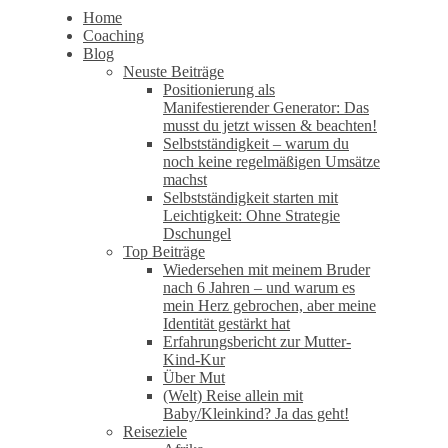
Home
Coaching
Blog
Neuste Beiträge
Positionierung als
Manifestierender Generator: Das
musst du jetzt wissen & beachten!
Selbstständigkeit – warum du
noch keine regelmäßigen Umsätze
machst
Selbstständigkeit starten mit
Leichtigkeit: Ohne Strategie
Dschungel
Top Beiträge
Wiedersehen mit meinem Bruder
nach 6 Jahren – und warum es
mein Herz gebrochen, aber meine
Identität gestärkt hat
Erfahrungsbericht zur Mutter-
Kind-Kur
Über Mut
(Welt) Reise allein mit
Baby/Kleinkind? Ja das geht!
Reiseziele