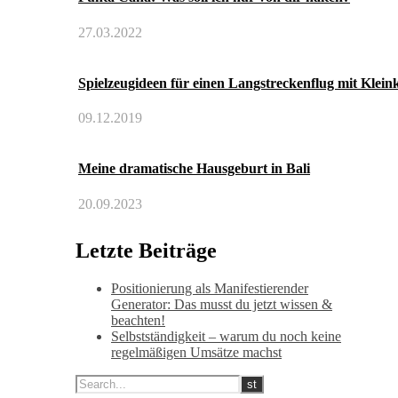
27.03.2022
Spielzeugideen für einen Langstreckenflug mit Klein
09.12.2019
Meine dramatische Hausgeburt in Bali
20.09.2023
Letzte Beiträge
Positionierung als Manifestierender
Generator: Das musst du jetzt wissen &
beachten!
Selbstständigkeit – warum du noch keine
regelmäßigen Umsätze machst