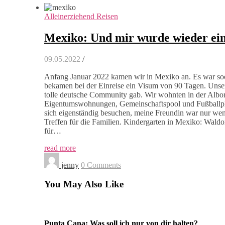
Alleinerziehend Reisen
Mexiko: Und mir wurde wieder einma
09.05.2022
/
Anfang Januar 2022 kamen wir in Mexiko an. Es war soo
bekamen bei der Einreise ein Visum von 90 Tagen. Unser
tolle deutsche Community gab. Wir wohnten in der Albor
Eigentumswohnungen, Gemeinschaftspool und Fußballplat
sich eigenständig besuchen, meine Freundin war nur we
Treffen für die Familien. Kindergarten in Mexiko: Waldor
für…
read more
jenny
0 Comments
You May Also Like
Punta Cana: Was soll ich nur von dir halten?