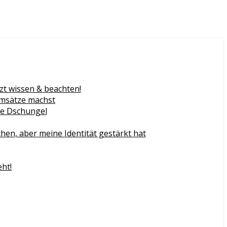
zt wissen & beachten!
Umsätze machst
gie Dschungel
n, aber meine Identität gestärkt hat
eht!