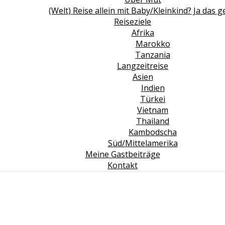
(Welt) Reise allein mit Baby/Kleinkind? Ja das g
Reiseziele
Afrika
Marokko
Tanzania
Langzeitreise
Asien
Indien
Türkei
Vietnam
Thailand
Kambodscha
Süd/Mittelamerika
Meine Gastbeiträge
Kontakt