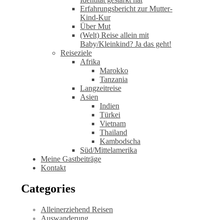
Erfahrungsbericht zur Mutter-
Kind-Kur
Über Mut
(Welt) Reise allein mit
Baby/Kleinkind? Ja das geht!
Reiseziele
Afrika
Marokko
Tanzania
Langzeitreise
Asien
Indien
Türkei
Vietnam
Thailand
Kambodscha
Süd/Mittelamerika
Meine Gastbeiträge
Kontakt
Categories
Alleinerziehend Reisen
Auswanderung