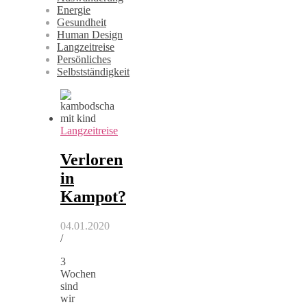
Energie
Gesundheit
Human Design
Langzeitreise
Persönliches
Selbstständigkeit
Langzeitreise
Verloren
in
Kampot?
04.01.2020
/
3
Wochen
sind
wir