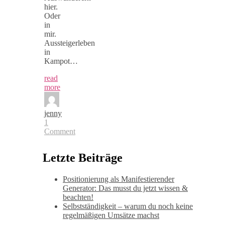
hier.
Oder
in
mir.
Aussteigerleben
in
Kampot…
read
more
jenny
1
Comment
Letzte Beiträge
Positionierung als Manifestierender
Generator: Das musst du jetzt wissen &
beachten!
Selbstständigkeit – warum du noch keine
regelmäßigen Umsätze machst