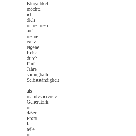
Blogartikel
möchte
ich
dich
mitnehmen
auf
meine
ganz
eigene
Reise
durch
fünf
Jahre
sprunghafte
Selbstständigkeit
–
als
manifestierende
Generatorin
mit
4/6er
Profil.
Ich
teile
mit