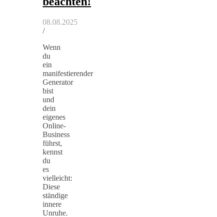
beachten!
08.08.2025
/
Wenn
du
ein
manifestierender
Generator
bist
und
dein
eigenes
Online-
Business
führst,
kennst
du
es
vielleicht:
Diese
ständige
innere
Unruhe.