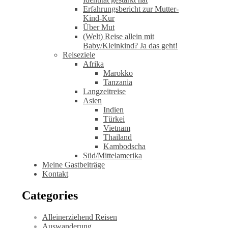
Erfahrungsbericht zur Mutter-
Kind-Kur
Über Mut
(Welt) Reise allein mit
Baby/Kleinkind? Ja das geht!
Reiseziele
Afrika
Marokko
Tanzania
Langzeitreise
Asien
Indien
Türkei
Vietnam
Thailand
Kambodscha
Süd/Mittelamerika
Meine Gastbeiträge
Kontakt
Categories
Alleinerziehend Reisen
Auswanderung