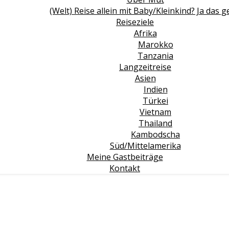
(Welt) Reise allein mit Baby/Kleinkind? Ja das g
Reiseziele
Afrika
Marokko
Tanzania
Langzeitreise
Asien
Indien
Türkei
Vietnam
Thailand
Kambodscha
Süd/Mittelamerika
Meine Gastbeiträge
Kontakt