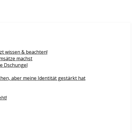
zt wissen & beachten!
Umsätze machst
gie Dschungel
n, aber meine Identität gestärkt hat
eht!