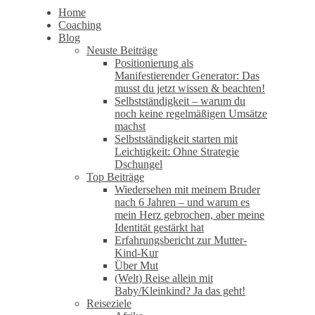
Home
Coaching
Blog
Neuste Beiträge
Positionierung als
Manifestierender Generator: Das
musst du jetzt wissen & beachten!
Selbstständigkeit – warum du
noch keine regelmäßigen Umsätze
machst
Selbstständigkeit starten mit
Leichtigkeit: Ohne Strategie
Dschungel
Top Beiträge
Wiedersehen mit meinem Bruder
nach 6 Jahren – und warum es
mein Herz gebrochen, aber meine
Identität gestärkt hat
Erfahrungsbericht zur Mutter-
Kind-Kur
Über Mut
(Welt) Reise allein mit
Baby/Kleinkind? Ja das geht!
Reiseziele