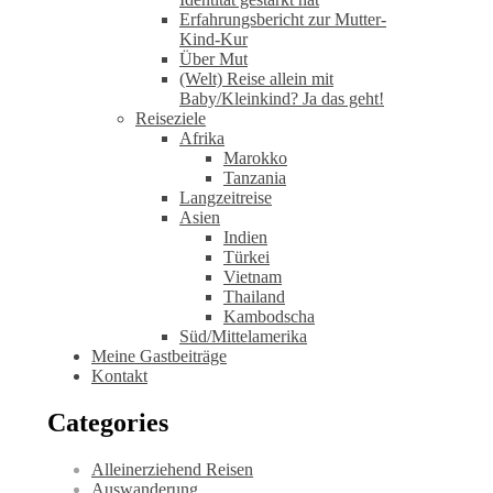
Erfahrungsbericht zur Mutter-
Kind-Kur
Über Mut
(Welt) Reise allein mit
Baby/Kleinkind? Ja das geht!
Reiseziele
Afrika
Marokko
Tanzania
Langzeitreise
Asien
Indien
Türkei
Vietnam
Thailand
Kambodscha
Süd/Mittelamerika
Meine Gastbeiträge
Kontakt
Categories
Alleinerziehend Reisen
Auswanderung