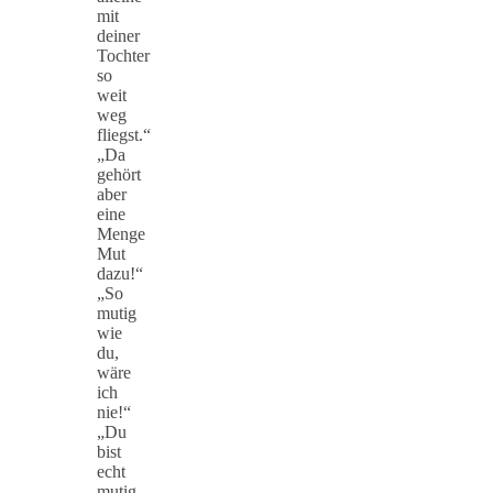
mit
deiner
Tochter
so
weit
weg
fliegst.“
„Da
gehört
aber
eine
Menge
Mut
dazu!“
„So
mutig
wie
du,
wäre
ich
nie!“
„Du
bist
echt
mutig,