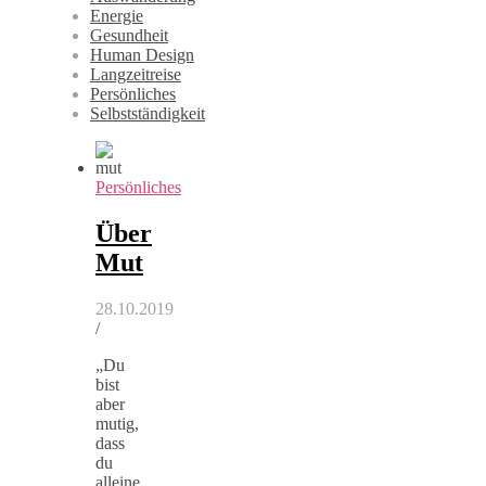
Energie
Gesundheit
Human Design
Langzeitreise
Persönliches
Selbstständigkeit
Persönliches
Über
Mut
28.10.2019
/
„Du
bist
aber
mutig,
dass
du
alleine