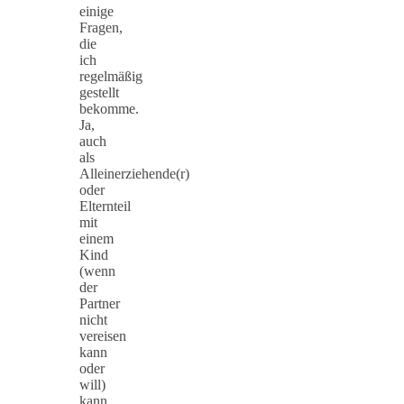
einige
Fragen,
die
ich
regelmäßig
gestellt
bekomme.
Ja,
auch
als
Alleinerziehende(r)
oder
Elternteil
mit
einem
Kind
(wenn
der
Partner
nicht
vereisen
kann
oder
will)
kann