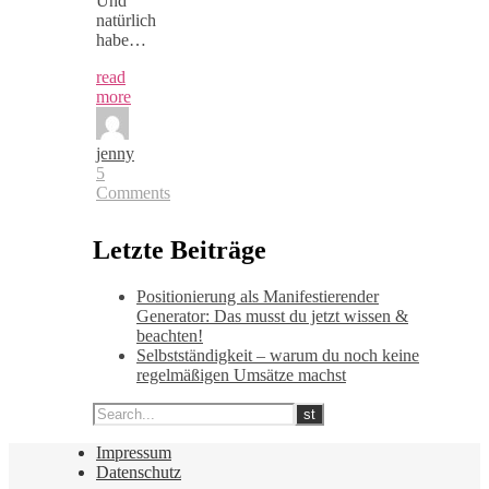
Und
natürlich
habe…
read
more
jenny
5
Comments
Letzte Beiträge
Positionierung als Manifestierender
Generator: Das musst du jetzt wissen &
beachten!
Selbstständigkeit – warum du noch keine
regelmäßigen Umsätze machst
Impressum
Datenschutz