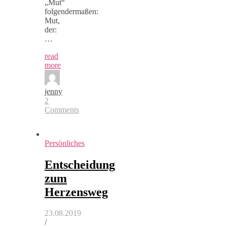
„Mut“
folgendermaßen:
Mut,
der:
…
read
more
jenny
2
Comments
Persönliches
Entscheidung
zum
Herzensweg
23.08.2019
/