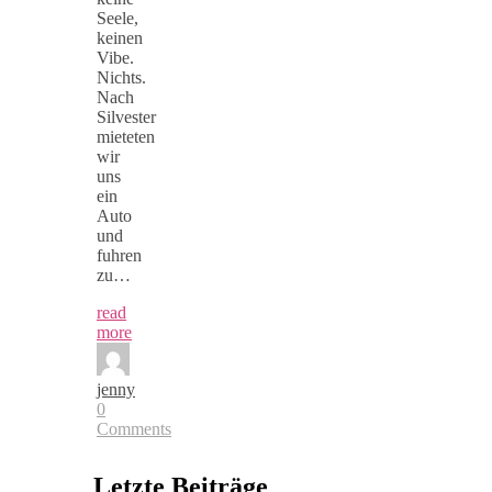
Seele,
keinen
Vibe.
Nichts.
Nach
Silvester
mieteten
wir
uns
ein
Auto
und
fuhren
zu…
read
more
jenny
0
Comments
Letzte Beiträge