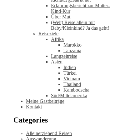
Erfahrungsbericht zur Mutter-
Kind-Kur
Über Mut
(Welt) Reise allein mit
Baby/Kleinkind? Ja das geht!
Reiseziele
Afrika
Marokko
Tanzania
Langzeitreise
Asien
Indien
Türkei
Vietnam
Thailand
Kambodscha
Süd/Mittelamerika
Meine Gastbeiträge
Kontakt
Categories
Alleinerziehend Reisen
Auswanderung