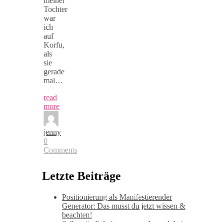
meiner
Tochter
war
ich
auf
Korfu,
als
sie
gerade
mal…
read
more
jenny
0
Comments
Letzte Beiträge
Positionierung als Manifestierender
Generator: Das musst du jetzt wissen &
beachten!