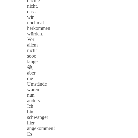
dachte
nicht,
dass
wir
nochmal
herkommen
würden.
Vor
allem
nicht
sooo
lange
😆,
aber
die
Umstände
waren
nun
anders.
Ich
bin
schwanger
hier
angekommen!
Es