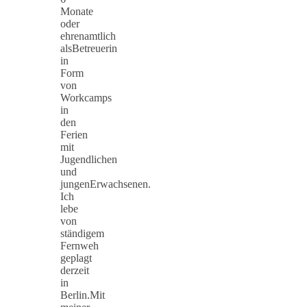
Monate
oder
ehrenamtlich
alsBetreuerin
in
Form
von
Workcamps
in
den
Ferien
mit
Jugendlichen
und
jungenErwachsenen.
Ich
lebe
von
ständigem
Fernweh
geplagt
derzeit
in
Berlin.Mit