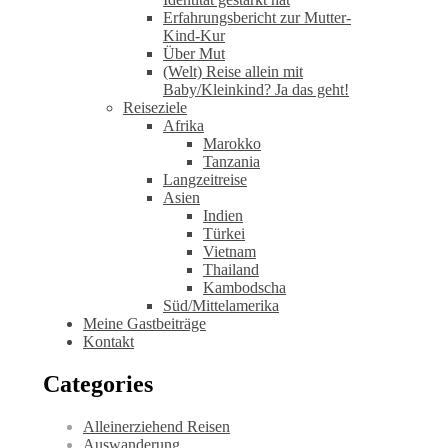
Erfahrungsbericht zur Mutter-
Kind-Kur
Über Mut
(Welt) Reise allein mit
Baby/Kleinkind? Ja das geht!
Reiseziele
Afrika
Marokko
Tanzania
Langzeitreise
Asien
Indien
Türkei
Vietnam
Thailand
Kambodscha
Süd/Mittelamerika
Meine Gastbeiträge
Kontakt
Categories
Alleinerziehend Reisen
Auswanderung