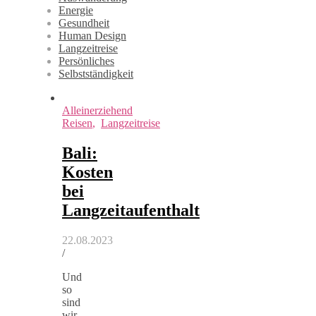
Energie
Gesundheit
Human Design
Langzeitreise
Persönliches
Selbstständigkeit
Alleinerziehend
Reisen
,
Langzeitreise
Bali:
Kosten
bei
Langzeitaufenthalt
22.08.2023
/
Und
so
sind
wir