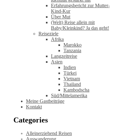
Erfahrungsbericht zur Mutter-
Kind-Kur
Über Mut
(Welt) Reise allein mit
Baby/Kleinkind? Ja das geht!
Reiseziele
Afrika
Marokko
Tanzania
Langzeitreise
Asien
Indien
Türkei
Vietnam
Thailand
Kambodscha
Süd/Mittelamerika
Meine Gastbeiträge
Kontakt
Categories
Alleinerziehend Reisen
Auswanderung