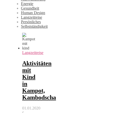
Energie
Gesundheit
Human Design
Langzeitreise
Persönliches
Selbstständigkeit
Langzeitreise
Aktivitäten
mit
Kind
in
Kampot,
Kambodscha
01.01.2020
/