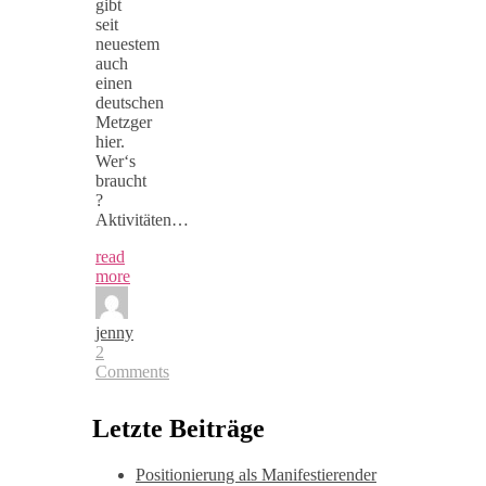
gibt
seit
neuestem
auch
einen
deutschen
Metzger
hier.
Wer‘s
braucht
?
Aktivitäten…
read
more
jenny
2
Comments
Letzte Beiträge
Positionierung als Manifestierender