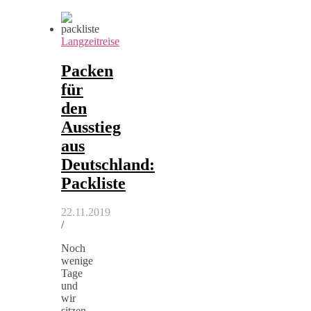
Langzeitreise
Packen
für
den
Ausstieg
aus
Deutschland:
Packliste
22.11.2019
/
Noch
wenige
Tage
und
wir
sitzen