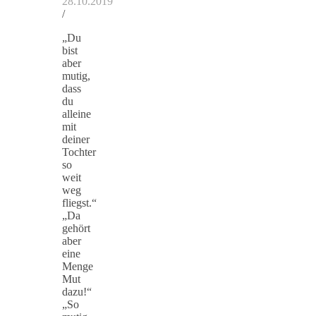
28.10.2019
/
„Du
bist
aber
mutig,
dass
du
alleine
mit
deiner
Tochter
so
weit
weg
fliegst.“
„Da
gehört
aber
eine
Menge
Mut
dazu!“
„So