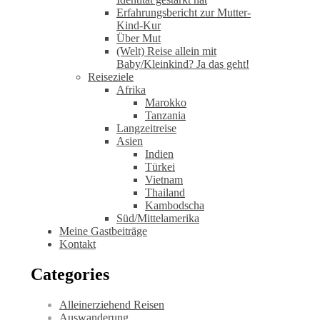
Erfahrungsbericht zur Mutter-
Kind-Kur
Über Mut
(Welt) Reise allein mit
Baby/Kleinkind? Ja das geht!
Reiseziele
Afrika
Marokko
Tanzania
Langzeitreise
Asien
Indien
Türkei
Vietnam
Thailand
Kambodscha
Süd/Mittelamerika
Meine Gastbeiträge
Kontakt
Categories
Alleinerziehend Reisen
Auswanderung