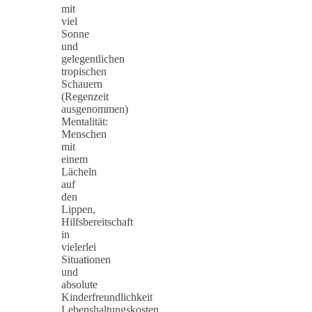
mit
viel
Sonne
und
gelegentlichen
tropischen
Schauern
(Regenzeit
ausgenommen)
Mentalität:
Menschen
mit
einem
Lächeln
auf
den
Lippen,
Hilfsbereitschaft
in
vielerlei
Situationen
und
absolute
Kinderfreundlichkeit
Lebenshaltungskosten