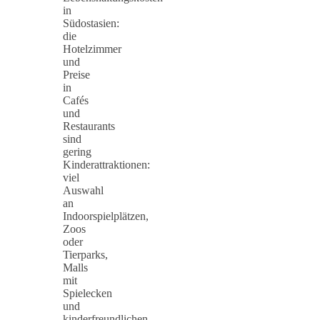
in
Südostasien:
die
Hotelzimmer
und
Preise
in
Cafés
und
Restaurants
sind
gering
Kinderattraktionen:
viel
Auswahl
an
Indoorspielplätzen,
Zoos
oder
Tierparks,
Malls
mit
Spielecken
und
kinderfreundlichen