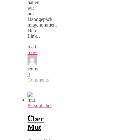
hatten
wir
nur
Handgepäck
mitgenommen.
Den
Link…
read
more
jenny
0
Comments
Persönliches
Über
Mut