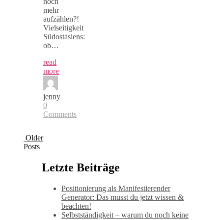
noch
mehr
aufzählen?!
Vielseitigkeit
Südostasiens:
ob…
read
more
jenny
0
Comments
Older
Posts
Letzte Beiträge
Positionierung als Manifestierender
Generator: Das musst du jetzt wissen &
beachten!
Selbstständigkeit – warum du noch keine